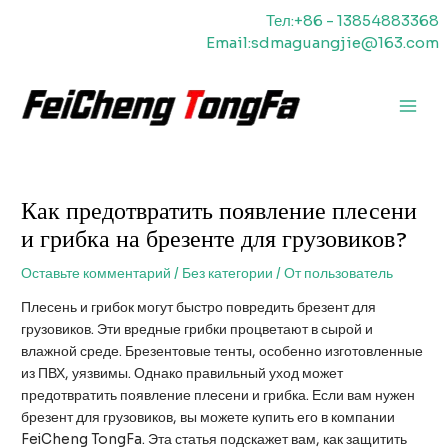
Перейти
Тел:+86 - 13854883368
к
Email:sdmaguangjie@163.com
содержимому
Главн
меню
Как предотвратить появление плесени
и грибка на брезенте для грузовиков?
Оставьте комментарий
/
Без категории
/ От
пользователь
Плесень и грибок могут быстро повредить брезент для
грузовиков. Эти вредные грибки процветают в сырой и
влажной среде. Брезентовые тенты, особенно изготовленные
из ПВХ, уязвимы. Однако правильный уход может
предотвратить появление плесени и грибка. Если вам нужен
брезент для грузовиков, вы можете купить его в компании
FeiCheng TongFa. Эта статья подскажет вам, как защитить