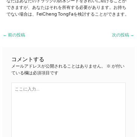
なたはあなたのトラックの防水シートをきれいに助けることが
できますが、あなたはそれを所有する必要があります。お持ち
でない場合は、FeiCheng TongFaを検討することができます。
投
←
前の投稿
次の投稿
→
稿
ナ
ビ
コメントする
ゲ
メールアドレスが公開されることはありません。
※
が付い
ー
ている欄は必須項目です
シ
ョ
こ
ン
こ
に
入
力…