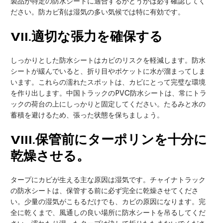
製品が特定の防水シートに適合するかどうかは必ず確認してく
ださい。防カビ剤は湿気の多い気候では特に有効です。
VII
.適切な張力を確保する
しっかりとした防水シートはカビのリスクを軽減します。防水
シートが緩んでいると、折り目やポケットに水が溜まってしま
います。これらの濡れたスポットは、カビにとって完璧な環境
を作り出します。中国トラックのPVC防水シートは、常にトラ
ックの荷台の上にしっかりと固定してください。たるみと水の
蓄積を避けるため、張った状態を保ちましょう。
VIII
.保管前にターポリンを十分に
乾燥させる。
タープにカビが生える主な原因は湿気です。チャイナトラック
の防水シートは、保管する前に必ず完全に乾燥させてくださ
い。少量の湿気がこもるだけでも、カビの原因になります。完
全に乾くまで、風通しの良い場所に防水シートを吊るしてくだ