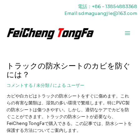
内
電話：+86 - 13854883368
容
Email:sdmaguangjie@163.com
を
ス
キ
メ
ッ
プ
イ
ン
トラックの防水シートのカビを防ぐ
メ
には？
ニ
コメントする
/
未分類
/ による
ユーザー
ュ
カビや白カビはトラックの防水シートをすぐに傷めます。これ
ー
らの有害な菌類は、湿気の多い環境で繁殖します。特にPVC製
の防水シートは傷つきやすい。しかし、適切なケアでカビを防
ぐことができます。トラックの防水シートが必要なら、
FeiCheng TongFaで購入できる。この記事では、防水シートを
保護する方法についてご案内します。