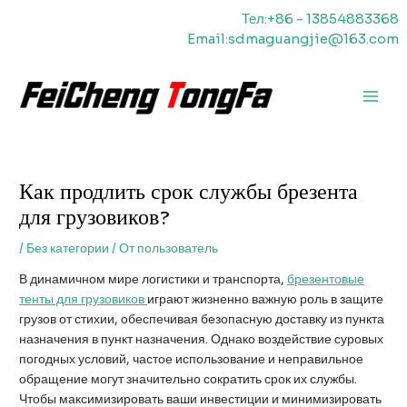
Перейти
Тел:+86 - 13854883368
к
Email:sdmaguangjie@163.com
содержимому
Главн
меню
Как продлить срок службы брезента
для грузовиков?
/
Без категории
/ От
пользователь
В динамичном мире логистики и транспорта,
брезентовые
тенты для грузовиков
играют жизненно важную роль в защите
грузов от стихии, обеспечивая безопасную доставку из пункта
назначения в пункт назначения. Однако воздействие суровых
погодных условий, частое использование и неправильное
обращение могут значительно сократить срок их службы.
Чтобы максимизировать ваши инвестиции и минимизировать