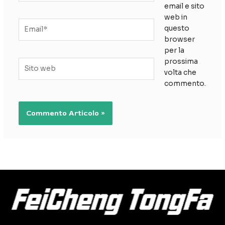
email e sito
web in
Email*
questo
browser
per la
prossima
Sito
volta che
web
commento.