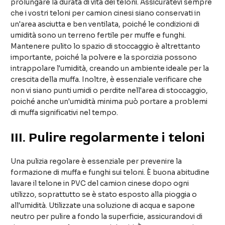
prolungare la durata di vita dei teloni. Assicuratevi sempre
che i vostri teloni per camion cinesi siano conservati in
un'area asciutta e ben ventilata, poiché le condizioni di
umidità sono un terreno fertile per muffe e funghi.
Mantenere pulito lo spazio di stoccaggio è altrettanto
importante, poiché la polvere e la sporcizia possono
intrappolare l'umidità, creando un ambiente ideale per la
crescita della muffa. Inoltre, è essenziale verificare che
non vi siano punti umidi o perdite nell'area di stoccaggio,
poiché anche un'umidità minima può portare a problemi
di muffa significativi nel tempo.
III
. Pulire regolarmente i teloni
Una pulizia regolare è essenziale per prevenire la
formazione di muffa e funghi sui teloni. È buona abitudine
lavare il telone in PVC del camion cinese dopo ogni
utilizzo, soprattutto se è stato esposto alla pioggia o
all'umidità. Utilizzate una soluzione di acqua e sapone
neutro per pulire a fondo la superficie, assicurandovi di