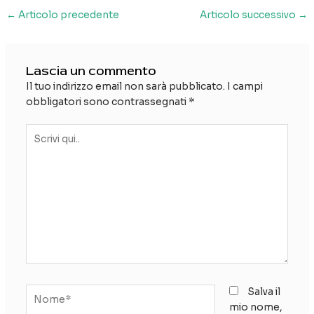
Navigazione
←
Articolo precedente
Articolo successivo
→
articoli
Lascia un commento
Il tuo indirizzo email non sarà pubblicato.
I campi
obbligatori sono contrassegnati
*
Scrivi
qui..
Nome*
Salva il
mio nome,