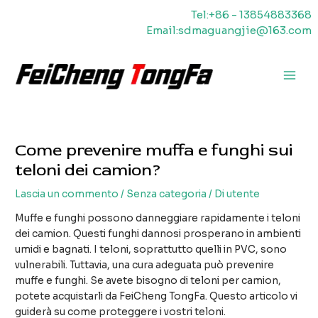
Vai
Tel:+86 - 13854883368
al
Email:sdmaguangjie@163.com
contenuto
Men
princ
Come prevenire muffa e funghi sui
teloni dei camion?
Lascia un commento
/
Senza categoria
/ Di
utente
Muffe e funghi possono danneggiare rapidamente i teloni
dei camion. Questi funghi dannosi prosperano in ambienti
umidi e bagnati. I teloni, soprattutto quelli in PVC, sono
vulnerabili. Tuttavia, una cura adeguata può prevenire
muffe e funghi. Se avete bisogno di teloni per camion,
potete acquistarli da FeiCheng TongFa. Questo articolo vi
guiderà su come proteggere i vostri teloni.