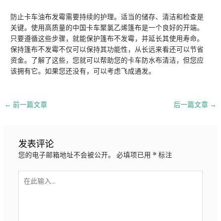
防止卡车油布发霉需要持续的护理。适当的储存、清洁和检查是
关键。使用高质量的中国卡车聚氯乙烯篷布是一个良好的开端。
只要遵循这些步骤，就能保护篷布不发霉，并延长其使用寿命。
保持篷布不发霉不仅可以保持其功能性，从长远来看还可以节省
资金。了解了这些，您就可以帮助您的卡车防水布清洁，但您应
该拥有它。如果您还没有，可以考虑飞成通发。
邮
←
前一篇文章
后一篇文章
→
政
导
航
发表评论
您的电子邮箱地址不会被公开。
必填项已用
*
标注
在
此
输
入...