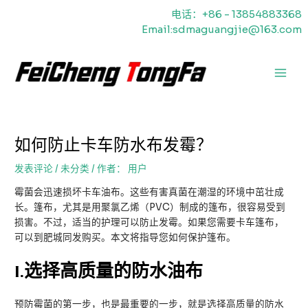
跳
电话：+86 - 13854883368
至
Email:sdmaguangjie@163.com
内
容
主
菜
单
如何防止卡车防水布发霉？
发表评论
/
未分类
/ 作者：
用户
霉菌会迅速损坏卡车油布。这些有害真菌在潮湿的环境中茁壮成
长。篷布，尤其是用聚氯乙烯（PVC）制成的篷布，很容易受到
损害。不过，适当的护理可以防止发霉。如果您需要卡车篷布，
可以到肥城同发购买。本文将指导您如何保护篷布。
I
.选择高质量的防水油布
预防霉菌的第一步，也是最重要的一步，就是选择高质量的防水