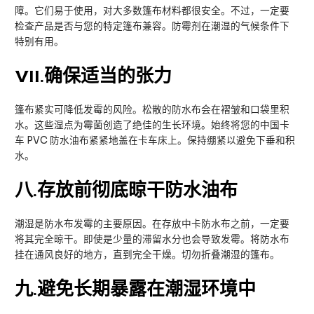
障。它们易于使用，对大多数篷布材料都很安全。不过，一定要
检查产品是否与您的特定篷布兼容。防霉剂在潮湿的气候条件下
特别有用。
VII
.确保适当的张力
篷布紧实可降低发霉的风险。松散的防水布会在褶皱和口袋里积
水。这些湿点为霉菌创造了绝佳的生长环境。始终将您的中国卡
车 PVC 防水油布紧紧地盖在卡车床上。保持绷紧以避免下垂和积
水。
八
.存放前彻底晾干防水油布
潮湿是防水布发霉的主要原因。在存放中卡防水布之前，一定要
将其完全晾干。即使是少量的滞留水分也会导致发霉。将防水布
挂在通风良好的地方，直到完全干燥。切勿折叠潮湿的篷布。
九
.避免长期暴露在潮湿环境中