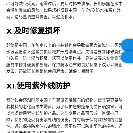
尽可能减少受潮。雨雪过后，要及时揭去油布。长期暴露在水中
会增加发霉的风险。如果您必须将中国卡车 PVC 防水布留在外
面，请尽量调整其位置，以避免积水。
X
.及时修复损坏
即使是中国卡车防水布上的小裂缝也会导致霉菌大量滋生，因为
水很容易渗入这些受损区域并形成潮湿点。关键是要立即修复任
何破损，防止湿气积聚。您可以使用修补工具包或寻求专业维修
服务来修补破洞和裂缝。保持防水油布的良好状态不仅可以防止
发霉，还能延长其整体使用寿命，确保长期耐用。
XI
.使用紫外线防护
紫外线会逐渐削弱中国卡车聚氯乙烯篷布的织物，使其更容易随
着材料的老化而滋生霉菌。为了保护您的篷布免受日晒损害，可
以考虑使用紫外线防护产品。这些专用产品可形成一道保护屏
障，使织物免受有害紫外线的伤害，并有助于保持其结构的完整
性。通过保持防水油布的强度，您不仅可以防止阳光的损害，还
可以降低湿气渗入和发霉的风险。