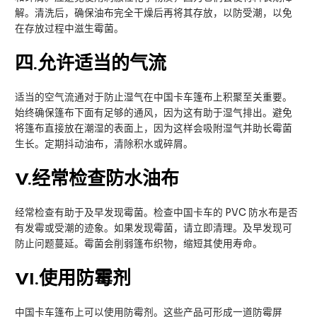
解。清洗后，确保油布完全干燥后再将其存放，以防受潮，以免
在存放过程中滋生霉菌。
四
.允许适当的气流
适当的空气流通对于防止湿气在中国卡车篷布上积聚至关重要。
始终确保篷布下面有足够的通风，因为这有助于湿气排出。避免
将篷布直接放在潮湿的表面上，因为这样会吸附湿气并助长霉菌
生长。定期抖动油布，清除积水或碎屑。
V
.经常检查防水油布
经常检查有助于及早发现霉菌。检查中国卡车的 PVC 防水布是否
有发霉或受潮的迹象。如果发现霉菌，请立即清理。及早发现可
防止问题蔓延。霉菌会削弱篷布织物，缩短其使用寿命。
VI
.使用防霉剂
中国卡车篷布上可以使用防霉剂。这些产品可形成一道防霉屏