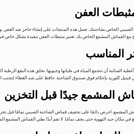
ثبطات العفن
لصيني الخاص بشاحنتك. تعمل هذه المنتجات على إنشاء حاجز ضد العفن. و
تج مع القماش المشمع الخاص بك. تعتبر مثبطات العفن مفيدة بشكل خاص في
تر المناسب
ية السائبة أن تتجمع المياه في طياتها وجيوبها. تخلق هذه البقع الرطبة البي
 فينيل كلوريد بإحكام فوق صندوق الشاحنة. حافظ على شد الغطاء لتجنب الت
اش المشمع جيدًا قبل التخزين
 المشمع. احرص دائمًا على تجفيف قماش الشاحنة الصيني تمامًا قبل تخزي
ي مكان جيد التهوية حتى يجف تمامًا. لا تقم أبدًا بطي القماش المشمع الم