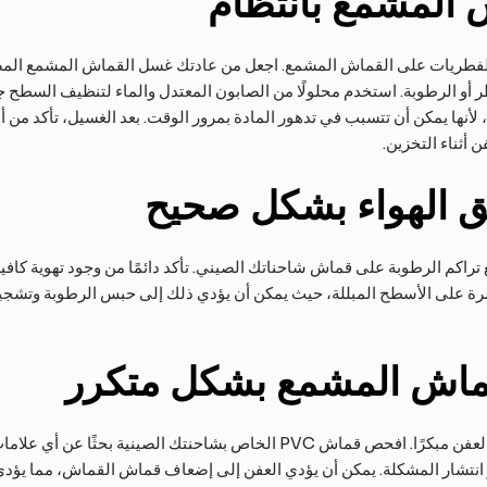
 المشمع بانتظام
الفطريات على القماش المشمع. اجعل من عادتك غسل القماش المشمع المصن
أو الرطوبة. استخدم محلولًا من الصابون المعتدل والماء لتنظيف السطح جيدً
 لأنها يمكن أن تتسبب في تدهور المادة بمرور الوقت. بعد الغسيل، تأكد من 
أثناء التخزين.
فق الهواء بشكل صحيح
لمنع تراكم الرطوبة على قماش شاحناتك الصيني. تأكد دائمًا من وجود تهوية 
 على الأسطح المبللة، حيث يمكن أن يؤدي ذلك إلى حبس الرطوبة وتشجيع ن
ماش المشمع بشكل متكرر
تساعد عمليات الفحص المتكررة في اكتشاف العفن مبكرًا. افحص قماش PVC الخاص 
ر انتشار المشكلة. يمكن أن يؤدي العفن إلى إضعاف قماش القماش، مما يؤدي