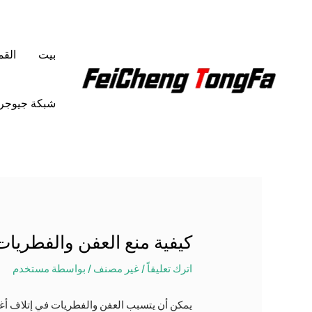
خطي
لى
لمحتوى
بيت
الق
شبكة جيوجرا
كيفية منع العفن والفطري
اترك تعليقاً
/
غير مصنف
/ بواسطة
مستخدم
يمكن أن يتسبب العفن والفطريات في إتلاف أغط