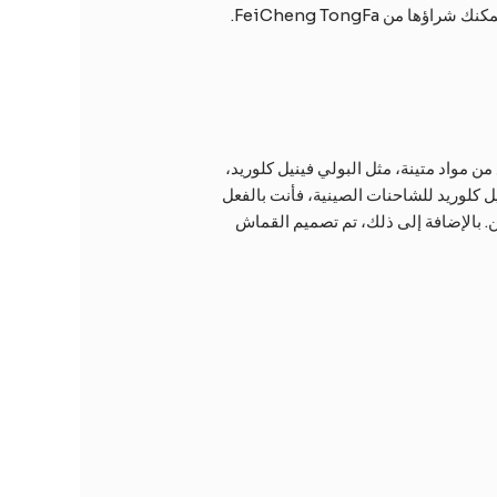
كلوريد، معرضة للخطر. ومع ذلك، يمكن أن تمنع العناية المناسبة العفن والفطريات. إذا كنت بحاجة إلى أغطية الشاحنات، فيمكنك شراؤها من FeiCheng TongFa.
 مواد متينة، مثل البولي فينيل كلوريد،
 كلوريد للشاحنات الصينية، فأنت بالفعل
ن. بالإضافة إلى ذلك، تم تصميم القماش