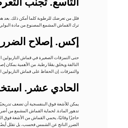
التاسع
. تجنب التعر
قلل من تعرضك للرطوبة كلما أمكن ذلك. بعد هطو
ترك القماش المشمع المصنوع من مادة البولي ف
إكس
. إصلاح الضرر 
حتى التمزقات الصغيرة في قماش التاربولين ا
التالفة ويخلق بقعًا رطبة. من الأهمية بمكان إ
والتمزقات. إن الحفاظ على قماش التاربولين ا
الحادي عشر
. استخ
يمكن للأشعة فوق البنفسجية أن تضعف تدريجيًا
تدهور المادة. لحماية القماش المشمع من أضر
حاجزًا وقائيًا، يحمي القماش من الأشعة فوق ا
الضرر الناتج عن الشمس فحسب، بل تقلل أيضًا