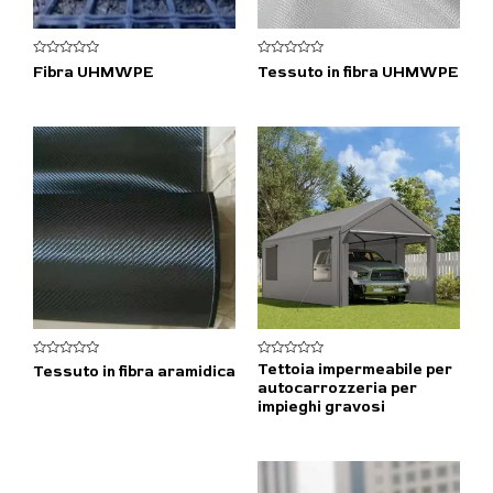
V
V
Fibra UHMWPE
Tessuto in fibra UHMWPE
a
a
l
l
u
u
t
t
a
a
t
t
o
o
0
0
s
s
u
u
5
5
V
V
Tettoia impermeabile per
Tessuto in fibra aramidica
a
a
autocarrozzeria per
l
l
u
u
impieghi gravosi
t
t
a
a
t
t
o
o
0
0
s
s
u
u