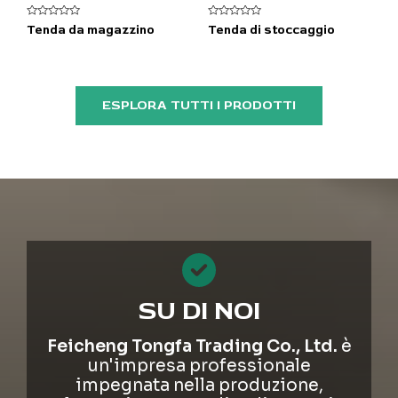
V
V
Tenda da magazzino
Tenda di stoccaggio
a
a
l
l
u
u
t
t
a
a
t
t
o
o
ESPLORA TUTTI I PRODOTTI
0
0
s
s
u
u
5
5
SU DI NOI
Feicheng Tongfa Trading Co., Ltd.
è
un'impresa professionale
impegnata nella produzione,