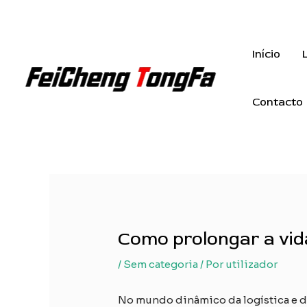
Saltar
para
o
Início
conteúdo
Contacto
Como prolongar a vida
/
Sem categoria
/ Por
utilizador
No mundo dinâmico da logística e d