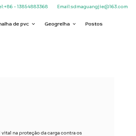
el:+86 - 13854883368
Email:sdmaguangjie@163.com
malha de pvc
Geogrelha
Postos
tal na proteção da carga contra os