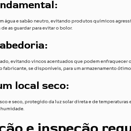
undamental:
m água e sabão neutro, evitando produtos químicos agressi
e as guardar para evitar o bolor.
abedoria:
dado, evitando vincos acentuados que podem enfraquecer o 
o fabricante, se disponíveis, para um armazenamento ótimo
m local seco:
co e seco, protegido da luz solar direta e de temperaturas 
e humidade.
ção e inspeção regu