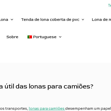
T
Lona
Tenda de lona coberta de pvc
Lona de 
Sobre
Portuguese
 útil das lonas para camiões?
os transportes,
lonas para camiões
desempenham um papel vi