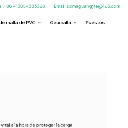
el:+86 - 13854883368
Email:sdmaguangjie@163.com
de malla de PVC
Geomalla
Puestos
tal a la hora de proteger la carga