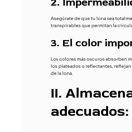
2.
Impermeabilid
Asegúrate de que tu lona sea totalm
transpirables que permitan la circul
3.
El color impo
Los colores más oscuros absorben más
los plateados o reflectantes, refleja
de la lona.
II
. Almacen
adecuados: