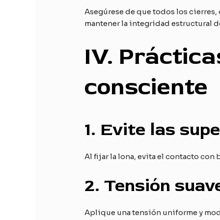
Asegúrese de que todos los cierres, 
mantener la integridad estructural de
IV
. Práctica
consciente
1.
Evite las supe
Al fijar la lona, evita el contacto c
2.
Tensión suav
Aplique una tensión uniforme y moder