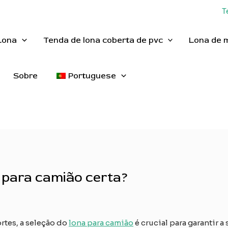
T
Lona
Tenda de lona coberta de pvc
Lona de 
Sobre
Portuguese
 para camião certa?
rtes, a seleção do
lona para camião
é crucial para garantir a