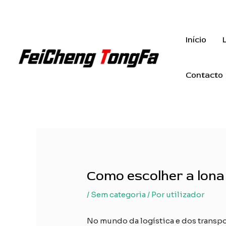
Saltar
para
o
Início
conteúdo
Contacto
Como escolher a lona
/
Sem categoria
/ Por
utilizador
No mundo da logística e dos transpo