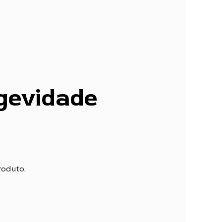
ngevidade
roduto.