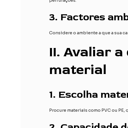
perfurações.
3.
Factores amb
Considere o ambiente a que a sua c
II
. Avaliar a
material
1.
Escolha mater
Procure materiais como PVC ou PE, q
2.
Capacidade d