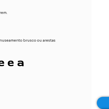
rem.
manuseamento brusco ou arestas
e e a