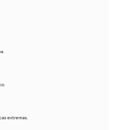
a.
co.
cas extremas.