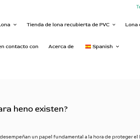
T
Lona
Tienda de lona recubierta de PVC
Lona 
n contacto con
Acerca de
Spanish
ara heno existen?
desempeñan un papel fundamental a la hora de proteger el