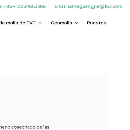
el:+86 - 13854883368
Email:sdmaguangjie@163.com
de malla de PVC
Geomalla
Puestos
 heno cosechado de las