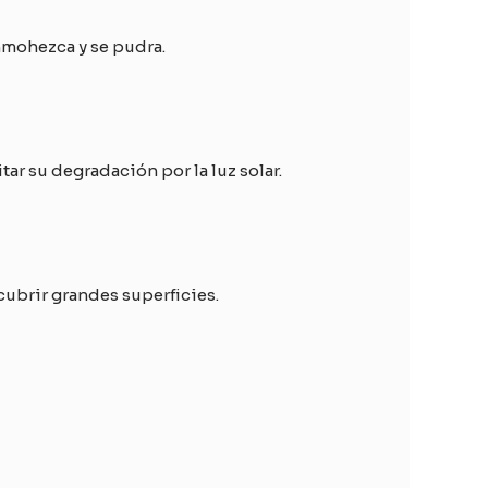
nmohezca y se pudra.
ar su degradación por la luz solar.
cubrir grandes superficies.