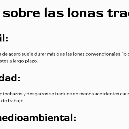
s sobre las lonas tr
l:
na de acero suele durar más que las lonas convencionales, l
tes a largo plazo.
dad:
a pinchazos y desgarros se traduce en menos accidentes cau
 de trabajo.
medioambiental: