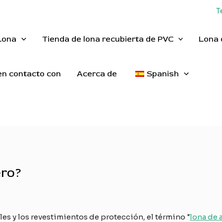
T
Lona
Tienda de lona recubierta de PVC
Lona 
n contacto con
Acerca de
Spanish
ero?
les y los revestimientos de protección, el término "
lona de 