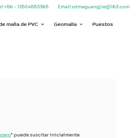
el:+86 - 13854883368
Email:sdmaguangjie@163.com
de malla de PVC
Geomalla
Puestos
acero
" puede suscitar inicialmente