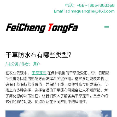
跳
电话：+86 - 13854883368
至
Email:sdmaguangjie@163.com
内
容
主
菜
单
干草防水布有哪些类型？
/
未分类
/ 作者：
用户
在农业景观中、
干草篷布
在保护收割的干草免受雨、雪、日晒甚
至虫害等因素的影响方面发挥着关键作用。这些多功能覆盖物可
确保干草保持营养价值，并保持干燥，以便牲畜食用或储存。市
场上有多种选择，选择合适的干草篷布可能会让人不知所措。为
了简化您的决策过程，让我们深入了解各类干草篷布，重点介绍
它们的独特功能、优点以及在不同应用中的适用性。