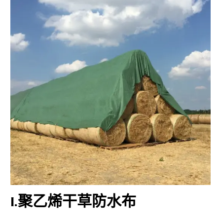
I
.聚乙烯干草防水布