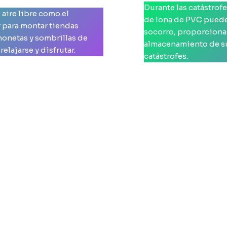
Durante las catástrof
 aire libre como el
de lona de PVC puede
 para montar tiendas
socorro, proporciona
honetas y sombrillas de
almacenamiento de sum
lajarse y disfrutar.
catástrofes.