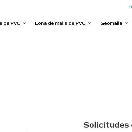
T
ta de PVC
Lona de malla de PVC
Geomalla
Solicitudes
ecreo