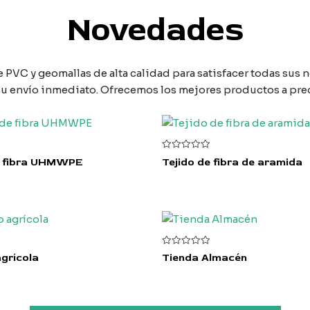
Novedades
e PVC y geomallas de alta calidad para satisfacer todas su
a su envío inmediato. Ofrecemos los mejores productos a pre
V
e fibra UHMWPE
Tejido de fibra de aramida
a
l
o
r
a
d
o
c
o
n
0
V
agrícola
Tienda Almacén
d
a
e
l
5
o
r
a
d