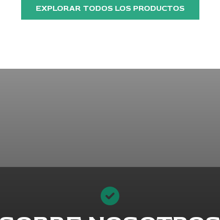
o
EXPLORAR TODOS LOS PRODUCTOS
c
o
n
0
d
e
5