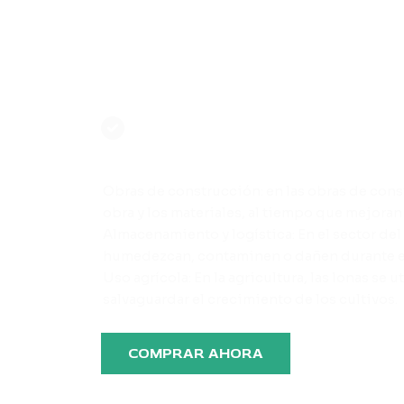
Aplicaciones industriale
Obras de construcción: en las obras de constr
obra y los materiales, al tiempo que mejoran l
Almacenamiento y logística: En el sector del
humedezcan, contaminen o dañen durante el
Uso agrícola: En la agricultura, las lonas se
salvaguardar el crecimiento de los cultivos.
COMPRAR AHORA