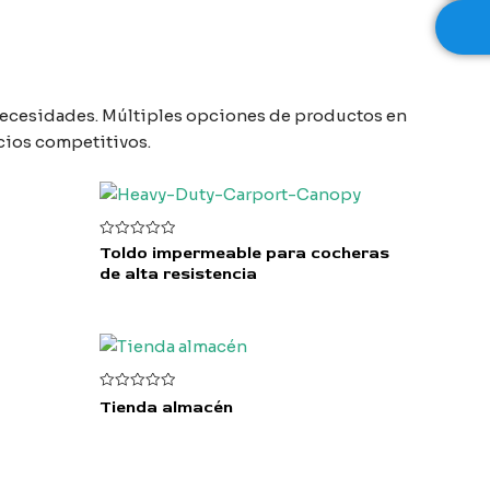
s necesidades. Múltiples opciones de productos en
cios competitivos.
V
Toldo impermeable para cocheras
a
de alta resistencia
l
o
r
a
d
o
c
o
n
0
V
Tienda almacén
d
a
e
l
5
o
r
a
d