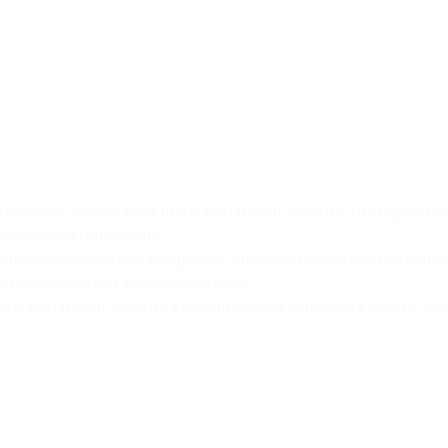
s y agrícolas
ucción, las lonas se utilizan para dar sombra, proteger del v
a eficacia del trabajo.
 almacenamiento y la logística, nuestras lonas pueden utili
 transporte y el almacenamiento.
 utilizan para dar sombra a los cultivos, a prueba de viento 