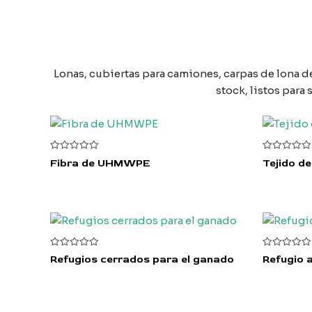
Lonas, cubiertas para camiones, carpas de lona d
stock, listos par
V
V
Fibra de UHMWPE
Tejido d
a
a
l
l
o
o
r
r
a
a
d
d
o
o
c
c
o
o
n
n
0
0
V
V
Refugios cerrados para el ganado
Refugio 
d
d
a
a
e
e
l
l
5
5
o
o
r
r
a
a
d
d