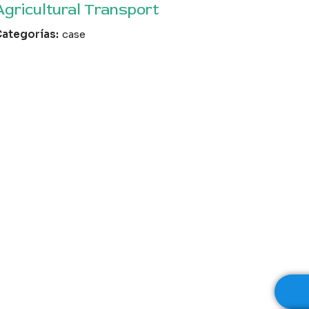
Agricultural Transport
ategorías:
case
Custo
Machi
East
Catego