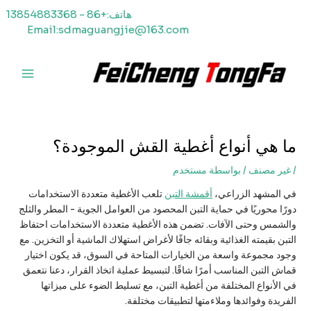
خطي
هاتف:+86 - 13854883368
لى
Email:sdmaguangjie@163.com
لمحتوى
القائمة
الرئيسي
ما هي أنواع أغطية القش الموجودة؟
/
غير مصنف
/ بواسطة
مستخدم
في المشهد الزراعي،
أقمشة التبن
تلعب الأغطية متعددة الاستخدامات
دورًا محوريًا في حماية التبن المحصود من العوامل الجوية - المطر والثلج
والشمس وحتى الآفات. تضمن هذه الأغطية متعددة الاستخدامات احتفاظ
التبن بقيمته الغذائية وبقائه جافًا لأغراض استهلاك الماشية أو التخزين. مع
وجود مجموعة واسعة من الخيارات المتاحة في السوق، قد يكون اختيار
قماش التبن المناسب أمرًا شاقًا. لتبسيط عملية اتخاذ القرار، دعنا نتعمق
في الأنواع المختلفة من أغطية التبن، مع تسليط الضوء على ميزاتها
الفريدة وفوائدها وملاءمتها لتطبيقات مختلفة.