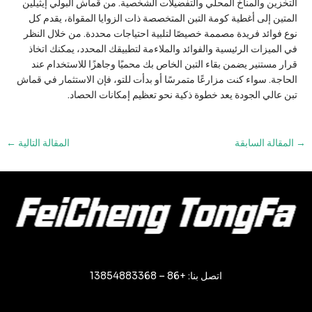
التخزين والمناخ المحلي والتفضيلات الشخصية. من قماش البولي إيثيلين
المتين إلى أغطية كومة التبن المتخصصة ذات الزوايا المقواة، يقدم كل
نوع فوائد فريدة مصممة خصيصًا لتلبية احتياجات محددة. من خلال النظر
في الميزات الرئيسية والفوائد والملاءمة لتطبيقك المحدد، يمكنك اتخاذ
قرار مستنير يضمن بقاء التبن الخاص بك محميًا وجاهزًا للاستخدام عند
الحاجة. سواء كنت مزارعًا متمرسًا أو بدأت للتو، فإن الاستثمار في قماش
تبن عالي الجودة يعد خطوة ذكية نحو تعظيم إمكانات الحصاد.
التنقل
→
المقالة السابقة
المقالة التالية
←
بين
المشاركات
اتصل بنا: +86 – 13854883368