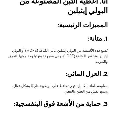
أنا
. أغطية التبن المصنوعة من
البولي إيثيلين
المميزات الرئيسية:
1.
متانة:
تُصنع هذه الأقمشة من البولي إيثيلين عالي الكثافة (HDPE) أو البولي
إيثيلين منخفض الكثافة (LDPE)، وهي معروفة بقوتها ومقاومتها للتمزق
والثقوب.
2.
العزل المائي:
مقاومة للماء بالكامل، فهي تحافظ على الرطوبة خارجًا بشكل فعال،
وتمنع القش من العفن والتعفن.
3.
حماية من الأشعة فوق البنفسجية: