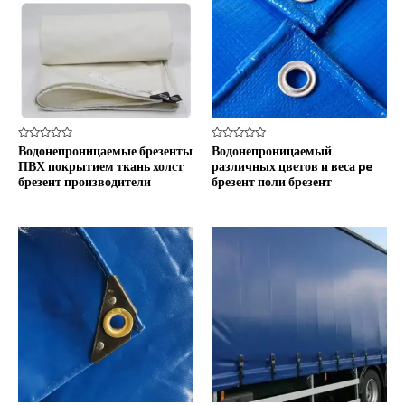
Оценка
Оценка
Водонепроницаемые брезенты
Водонепроницаемый
0
0
ПВХ покрытием ткань холст
различных цветов и веса pe
из
из
5
5
брезент производители
брезент поли брезент