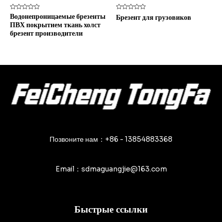
Оценка
Оценка
Водонепроницаемые брезенты
Брезент для грузовиков
0
0
ПВХ покрытием ткань холст
из
из
5
5
брезент производители
Позвоните нам：+86 - 13854883368
Email：sdmaguangjie@163.com
Быстрые ссылки