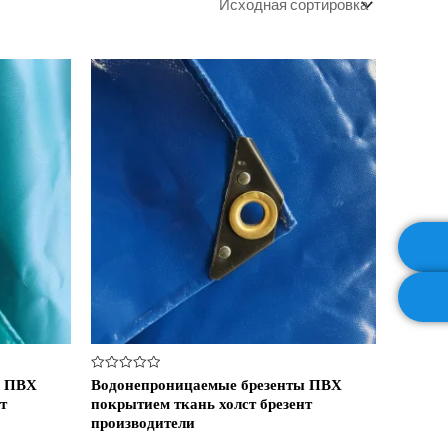
Оценка
ы ПВХ
Водонепроницаемые брезенты ПВХ
0
т
покрытием ткань холст брезент
из
5
производители