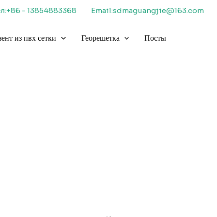
ел:+86 - 13854883368
Email:sdmaguangjie@163.com
зент из пвх сетки
Георешетка
Посты