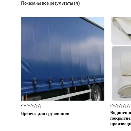
Показаны все результаты (4)
Оценка
Оценка
Водонепр
Брезент для грузовиков
0
0
покрытием
из
из
5
5
производ