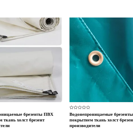
Оценка
оницаемые брезенты ПВХ
Водонепроницаемые брезент
0
 ткань холст брезент
покрытием ткань холст брезен
из
5
ители
производители