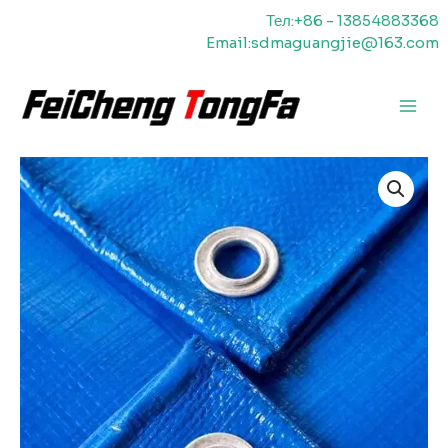
Перейти
Тел:+86 - 13854883368
к
Email:sdmaguangjie@163.com
содержимому
Главн
меню