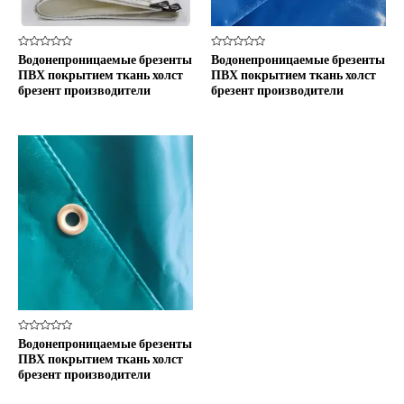
Оценка
Оценка
Водонепроницаемые брезенты
Водонепроницаемые брезенты
0
0
ПВХ покрытием ткань холст
ПВХ покрытием ткань холст
из
из
5
5
брезент производители
брезент производители
Оценка
Водонепроницаемые брезенты
0
ПВХ покрытием ткань холст
из
5
брезент производители