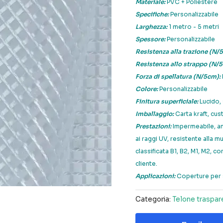
Materiale:
PVC + Poliestere
Specifiche:
Personalizzabile
Larghezza:
1 metro - 5 metri
Spessore:
Personalizzabile
Resistenza alla trazione (N/
Resistenza allo strappo (N/
Forza di spellatura (N/5cm):
Colore:
Personalizzabile
Finitura superficiale:
Lucido, 
Imballaggio:
Carta kraft, cus
Prestazioni:
Impermeabile, ant
ai raggi UV, resistente alla m
classificata B1, B2, M1, M2, c
cliente.
Applicazioni:
Coperture per 
Categoria:
Telone traspar