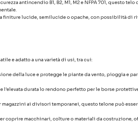
icurezza antincendio B1, B2, M1, M2 e NFPA 701, questo telo o
mentale.
a finiture lucide, semilucide o opache, con possibilità di 
le e adatto a una varietà di usi, tra cui:
ione della luce e protegge le piante da vento, pioggia e pa
 e l'elevata durata lo rendono perfetto per le borse protetti
 magazzini ai divisori temporanei, questo telone può esse
er coprire macchinari, colture o materiali da costruzione, of