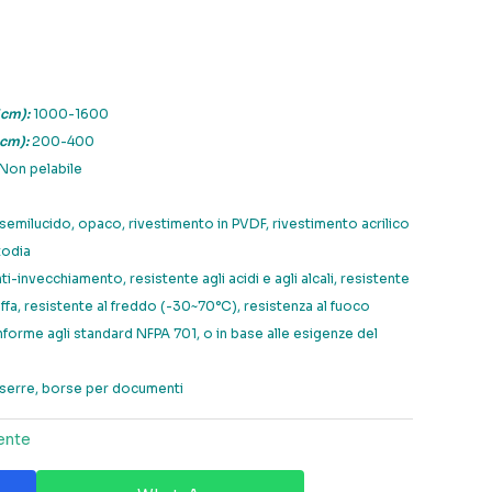
5cm):
1000-1600
5cm):
200-400
Non pelabile
semilucido, opaco, rivestimento in PVDF, rivestimento acrilico
todia
i-invecchiamento, resistente agli acidi e agli alcali, resistente
uffa, resistente al freddo (-30~70°C), resistenza al fuoco
onforme agli standard NFPA 701, o in base alle esigenze del
serre, borse per documenti
ente