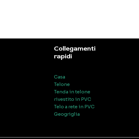
Collegamenti
rapidi
Casa
Telone
Tenda in telone
rivestito in PVC
Telo a rete in PVC
Geogriglia