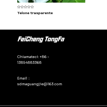
Valutato
Telone trasparente
0
su
5
Chiamateci: +86 -
13854883368
Email：
sdmaguangjie@163.com