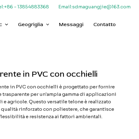
el:+86 - 13854883368
Email:sdmaguangjie@163.com
c
Geogriglia
Messaggi
Contatto
rente in PVC con occhielli
rente in PVC con occhielli è progettato per fornire
e trasparente per un'ampia gamma di applicazioni
 e agricole. Questo versatile telone è realizzato
a qualità rinforzato con poliestere, che garantisce
lessibilità e resistenza ai fattori ambientali.