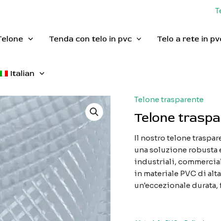
T
Telone
Tenda con telo in pvc
Telo a rete in pv
Italian
Telone trasparente
Telone traspa
Il nostro telone traspa
una soluzione robusta 
industriali, commerciali
in materiale PVC di alt
un'eccezionale durata, f