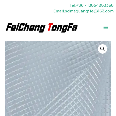
Zum
Tel:+86 - 13854883368
Inhalt
Email:sdmaguangjie@163.com
springen
Haup