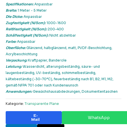
Spezifikationen:
Anpassbar
Breite:
1 Meter - 5 Meter
Die Dicke:
Anpassbar
Zugfestigkeit (N/5cm):
1000-1600
Reißfestigkeit (N/5cm):
200-400
Schälfestigkeit (N/5cm):
Nicht abziehbar
Farbe:
Anpassbar
Oberfläche:
Glänzend, halbglänzend, matt, PVDF-Beschichtung,
Acrylbeschichtung
Verpackung:
Kraftpapier, Banderole
Leistung:
Wasserdicht, alterungsbeständig, säure- und
laugenbeständig, UV-beständig, schimmelbeständig,
kältebeständig (-30~70°C), feuerbeständig nach B1, B2, M1, M2,
gemäß NFPA 701 oder nach Kundenwunsch
Anwendungen:
Gewächshausabdeckungen, Dokumententaschen
Kategorie:
Transparente Plane
E-
WhatsApp
Mail