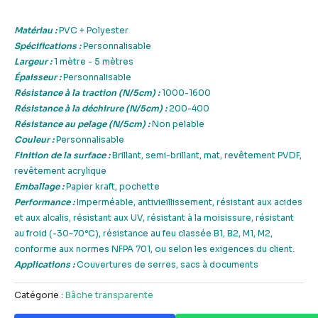
Matériau :
PVC + Polyester
Spécifications :
Personnalisable
Largeur :
1 mètre - 5 mètres
Épaisseur :
Personnalisable
Résistance à la traction (N/5cm) :
1000-1600
Résistance à la déchirure (N/5cm) :
200-400
Résistance au pelage (N/5cm) :
Non pelable
Couleur :
Personnalisable
Finition de la surface :
Brillant, semi-brillant, mat, revêtement PVDF,
revêtement acrylique
Emballage :
Papier kraft, pochette
Performance :
Imperméable, antivieillissement, résistant aux acides
et aux alcalis, résistant aux UV, résistant à la moisissure, résistant
au froid (-30~70°C), résistance au feu classée B1, B2, M1, M2,
conforme aux normes NFPA 701, ou selon les exigences du client.
Applications :
Couvertures de serres, sacs à documents
Catégorie :
Bâche transparente