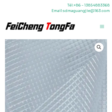
Aller
Tél:+86 - 13854883368
au
Email:sdmaguangjie@163.com
contenu
Men
princ