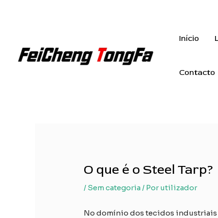
Saltar
para
o
Início
conteúdo
Contacto
O que é o Steel Tarp?
/
Sem categoria
/ Por
utilizador
No domínio dos tecidos industriais 