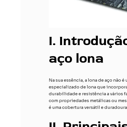
I. Introduç
aço
lona
Na sua essência, a lona de aço não é 
especializado de lona que incorpora
durabilidade e resistência a vários f
com propriedades metálicas ou mesm
é uma cobertura versátil e duradou
II. Principa