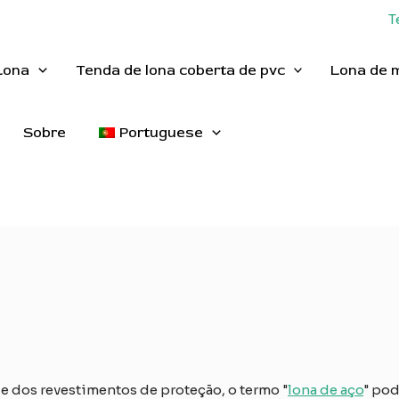
T
Lona
Tenda de lona coberta de pvc
Lona de 
Sobre
Portuguese
e dos revestimentos de proteção, o termo "
lona de aço
" pod