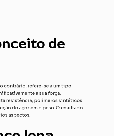
onceito de
lo contrário, refere-se a um tipo
ficativamente a sua força,
lta resistência, polímeros sintéticos
ção do aço sem o peso. O resultado
ios aspectos.
 aço
lona