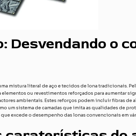
ão: Desvendando o c
uma mistura literal de aço e tecidos de lona tradicionais. Pe
 elementos ou revestimentos reforçados para aumentar signi
actores ambientais. Estes reforços podem incluir fibras de a
o um sistema de camadas que imita as qualidades de prote
ra que excede o desempenho das lonas convencionais em vár
is caraterísticas do