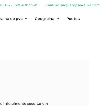
el:+86 - 13854883368
Email:sdmaguangjie@163.com
malha de pvc
Geogrelha
Postos
e inicialmente suscitar um