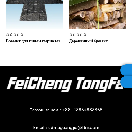
Оценка
Оценка
Брезент для пиломатериалов
Деревянный брезент
0
0
из
из
5
5
Позвоните нам：+86 - 13854883368
Email：sdmaguangjie@163.com