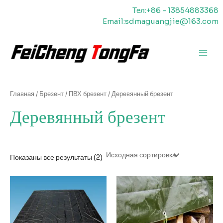
Перейти
Тел:+86 - 13854883368
к
Email:sdmaguangjie@163.com
содержимому
Главн
меню
Главная
/
Брезент
/
ПВХ брезент
/ Деревянный брезент
Деревянный брезент
Показаны все результаты (2)