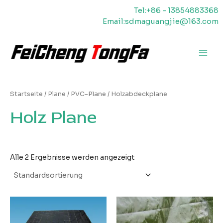
Zum
Tel:+86 - 13854883368
Inhalt
Email:sdmaguangjie@163.com
springen
Haup
Startseite
/
Plane
/
PVC-Plane
/ Holzabdeckplane
Holz Plane
Alle 2 Ergebnisse werden angezeigt