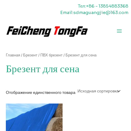
Перейти
Тел:+86 - 13854883368
к
Email:sdmaguangjie@163.com
содержимому
Главн
меню
Главная
/
Брезент
/
ПВХ брезент
/ Брезент для сена
Брезент для сена
Отображение единственного товара