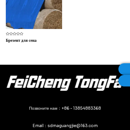
Оценка
Брезент для сена
0
из
5
Позвоните нам：+86 - 13854883368
Email：sdmaguangjie@163.com