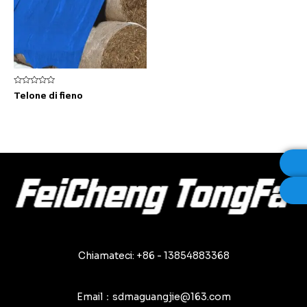
Valutato
Telone di fieno
0
su
5
Chiamateci: +86 - 13854883368
Email：sdmaguangjie@163.com