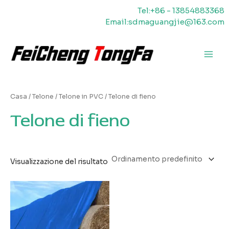
Vai
Tel:+86 - 13854883368
al
Email:sdmaguangjie@163.com
contenuto
Men
princ
Casa
/
Telone
/
Telone in PVC
/ Telone di fieno
Telone di fieno
Visualizzazione del risultato