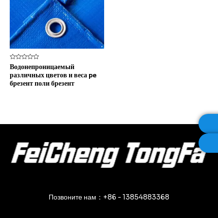
Оценка
Водонепроницаемый
0
различных цветов и веса pe
из
5
брезент поли брезент
Позвоните нам：+86 - 13854883368