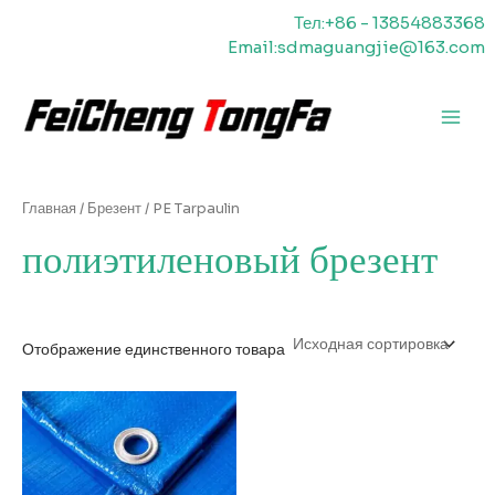
Перейти
Тел:+86 - 13854883368
к
Email:sdmaguangjie@163.com
содержимому
Главн
меню
Главная
/
Брезент
/ PE Tarpaulin
полиэтиленовый брезент
Отображение единственного товара