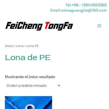
Ir
Tel:+86 - 13854883368
al
Email:sdmaguangjie@163.com
contenido
Men
princ
Inicio
/
Lona
/ Lona PE
Lona de PE
Mostrando el único resultado