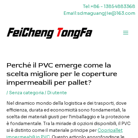
Vai
Tel:+86 - 13854883368
al
Email:sdmaguangjie@163.com
contenuto
Men
princ
Perché il PVC emerge come la
scelta migliore per le coperture
impermeabili per pallet?
/
Senza categoria
/ Di
utente
Nel dinamico mondo della logistica e dei trasporti, dove
efficienza, durata ed economicità sono fondamentali, la
scelta dei materiali giusti per l'imballaggio e la protezione
è fondamentale. Tra la miriade di opzioni disponibili, il PVC
si è distinto come il materiale principe per
Copripallet
impermeabili in PVC
. Questo articolo approfondisce le