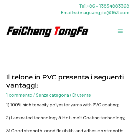
Vai
Tel:+86 - 13854883368
al
Email:sdmaguangjie@163.com
contenuto
Men
princ
Il telone in PVC presenta i seguenti
vantaggi:
1 commento
/
Senza categoria
/ Di
utente
1) 100% high tenacity polyester yarns with PVC coating;
2) Laminated technology & Hot-melt Coating technology;
3) Good strength, good flexibility and adhesion strength;