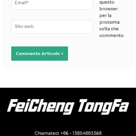
questo
browser
per la
prossima
Sito
volta che
web
commento.
Chiamateci: +86 - 13854883368