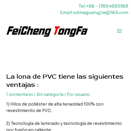
Ir
Tel:+86 - 13854883368
al
Email:sdmaguangjie@163.com
contenido
Men
princ
La lona de PVC tiene las siguientes
ventajas :
1 comentario
/
Sin categoría
/ Por
usuario
1) Hilos de poliéster de alta tenacidad 100% con
revestimiento de PVC;
2) Tecnología de laminado y tecnología de revestimiento
por fusión en caliente;