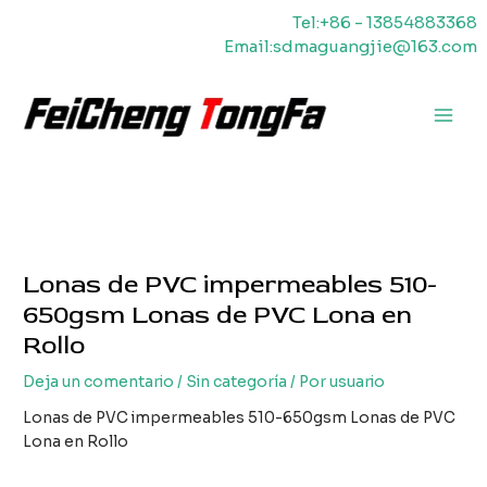
Ir
Tel:+86 - 13854883368
al
Email:sdmaguangjie@163.com
contenido
Men
princ
Lonas de PVC impermeables 510-
650gsm Lonas de PVC Lona en
Rollo
Deja un comentario
/
Sin categoría
/ Por
usuario
Lonas de PVC impermeables 510-650gsm Lonas de PVC
Lona en Rollo