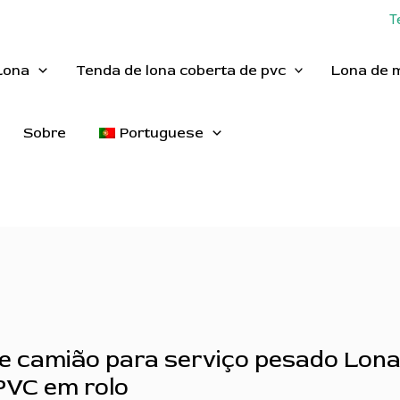
T
Lona
Tenda de lona coberta de pvc
Lona de 
Sobre
Portuguese
e camião para serviço pesado Lon
PVC em rolo