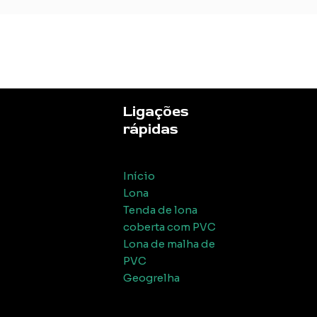
Ligações
rápidas
Início
Lona
Tenda de lona
coberta com PVC
Lona de malha de
PVC
Geogrelha