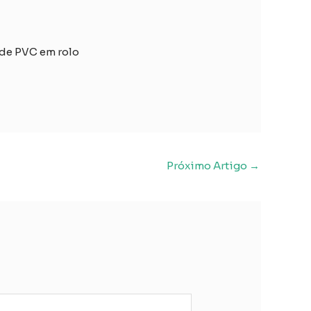
 de PVC em rolo
Próximo Artigo
→