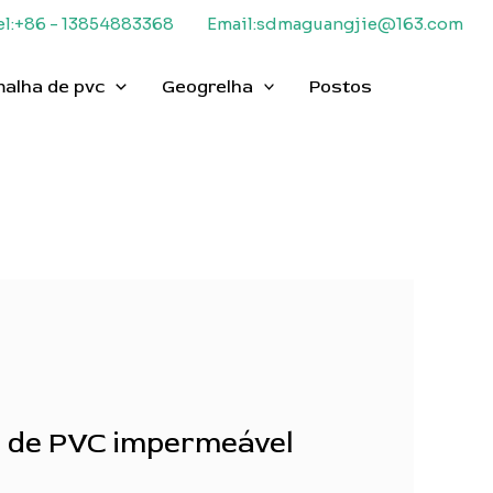
el:+86 - 13854883368
Email:sdmaguangjie@163.com
malha de pvc
Geogrelha
Postos
a de PVC impermeável