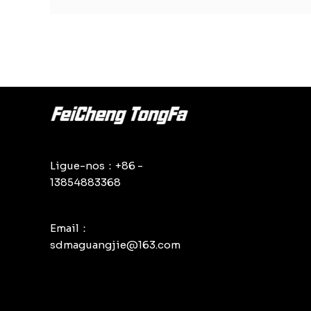
Ligue-nos：+86 -
13854883368
Email：
sdmaguangjie@163.com