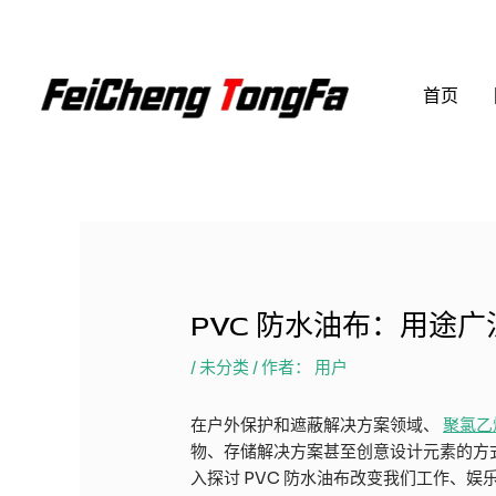
跳
至
内
首页
容
PVC 防水油布：用途
/
未分类
/ 作者：
用户
在户外保护和遮蔽解决方案领域、
聚氯乙
物、存储解决方案甚至创意设计元素的方
入探讨 PVC 防水油布改变我们工作、