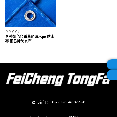
评
各种颜色和重量的防水pe 防水
分
布 聚乙烯防水布
0
&sol;
5
致电我们：+86 - 13854883368