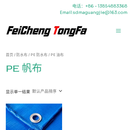
跳
电话：+86 - 13854883368
至
Email:sdmaguangjie@163.com
内
容
主
菜
单
首页
/
防水布
/
PE 防水布
/ PE 油布
PE 帆布
显示单一结果