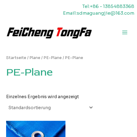
Zum
Tel:+86 - 13854883368
Inhalt
Email:sdmaguangjie@163.com
springen
Haup
Startseite
/
Plane
/
PE-Plane
/ PE-Plane
PE-Plane
Einzelnes Ergebnis wird angezeigt