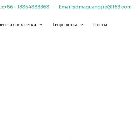
ел:+86 - 13854883368
Email:sdmaguangjie@163.com
зент из пвх сетки
Георешетка
Посты