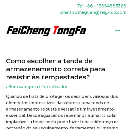
Saltar
Tel:+86 - 13854883368
para
Email:sdmaguangjie@163.com
o
conteúdo
Men
princ
Como escolher a tenda de
armazenamento correta para
resistir às tempestades?
/
Sem categoria
/ Por
utilizador
Quando se trata de proteger os seus bens valiosos dos
elementos imprevisíveis da natureza, uma tenda de
armazenamento robusta e versátil é um investimento
essencial. Desde aguaceiros repentinos a uma luz solar
implacável, a tenda certa pode fazer toda a diferença na
proteção do seu equipamento, ferramentas ou mesmo