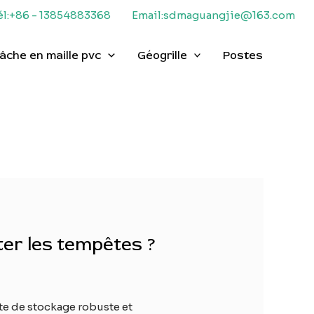
él:+86 - 13854883368
Email:sdmaguangjie@163.com
âche en maille pvc
Géogrille
Postes
er les tempêtes ?
nte de stockage robuste et