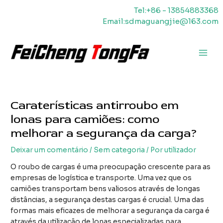
Saltar
Tel:+86 - 13854883368
para
Email:sdmaguangjie@163.com
o
conteúdo
Men
princ
Caraterísticas antirroubo em
lonas para camiões: como
melhorar a segurança da carga?
Deixar um comentário
/
Sem categoria
/ Por
utilizador
O roubo de cargas é uma preocupação crescente para as
empresas de logística e transporte. Uma vez que os
camiões transportam bens valiosos através de longas
distâncias, a segurança destas cargas é crucial. Uma das
formas mais eficazes de melhorar a segurança da carga é
através da utilização de lonas especializadas para