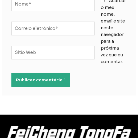
Nome*
Guardar
o meu
nome,
email e site
Correio
neste
eletrónico*
navegador
para a
próxima
Sítio
vez que eu
Web
comentar.