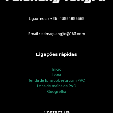
Ligue-nos：+86 - 13854883368
Email：sdmaguangjie@163.com
Ligações rápidas
Início
Lona
Tenda de lona coberta com PVC
Lona de malha de PVC
Geogrelha
Contact Us