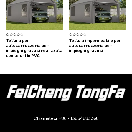
Valutato
Valutato
Tettoia per
Tettoia impermeabile per
0
0
autocarrozzeria per
autocarrozzeria per
su
su
5
5
impieghi gravosi realizzata
impieghi gravosi
con teloni in PVC
Chiamateci: +86 - 13854883368