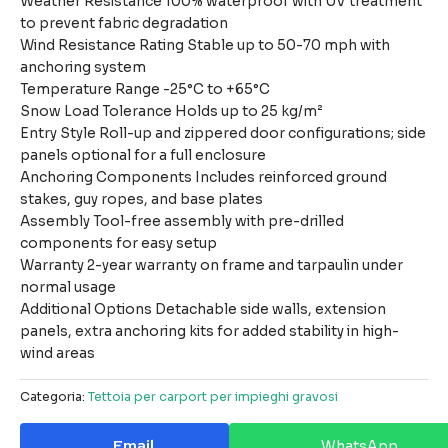
Weather Resistance 100% waterproof with UV treatment
to prevent fabric degradation
Wind Resistance Rating Stable up to 50-70 mph with
anchoring system
Temperature Range -25°C to +65°C
Snow Load Tolerance Holds up to 25 kg/m²
Entry Style Roll-up and zippered door configurations; side
panels optional for a full enclosure
Anchoring Components Includes reinforced ground
stakes, guy ropes, and base plates
Assembly Tool-free assembly with pre-drilled
components for easy setup
Warranty 2-year warranty on frame and tarpaulin under
normal usage
Additional Options Detachable side walls, extension
panels, extra anchoring kits for added stability in high-
wind areas
Categoria:
Tettoia per carport per impieghi gravosi
Email
WhatsApp