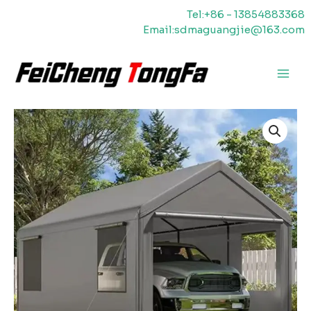
Vai
Tel:+86 - 13854883368
al
Email:sdmaguangjie@163.com
contenuto
Men
princ