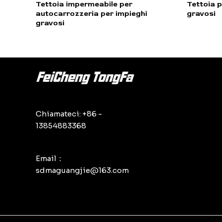
Valutato
Valutato
Tettoia impermeabile per
Tettoia p
0
0
autocarrozzeria per impieghi
gravosi
su
su
5
5
gravosi
Chiamateci: +86 -
13854883368
Email：
sdmaguangjie@163.com