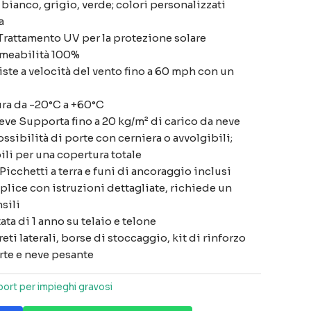
 bianco, grigio, verde; colori personalizzati
a
Trattamento UV per la protezione solare
rmeabilità 100%
iste a velocità del vento fino a 60 mph con un
ura da -20°C a +60°C
eve Supporta fino a 20 kg/m² di carico da neve
ssibilità di porte con cerniera o avvolgibili;
ili per una copertura totale
icchetti a terra e funi di ancoraggio inclusi
lice con istruzioni dettagliate, richiede un
sili
ta di 1 anno su telaio e telone
ti laterali, borse di stoccaggio, kit di rinforzo
orte e neve pesante
port per impieghi gravosi