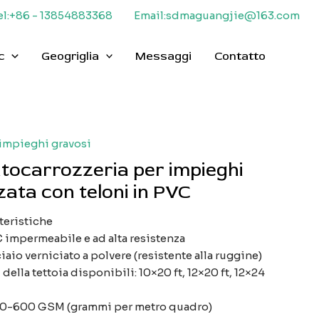
el:+86 - 13854883368
Email:sdmaguangjie@163.com
c
Geogriglia
Messaggi
Contatto
 impieghi gravosi
utocarrozzeria per impieghi
zata con teloni in PVC
teristiche
 impermeabile e ad alta resistenza
iaio verniciato a polvere (resistente alla ruggine)
ella tettoia disponibili: 10×20 ft, 12×20 ft, 12×24
00-600 GSM (grammi per metro quadro)