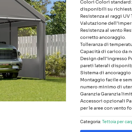
Colori Colori standard:
disponibili su richiest
Resistenza ai raggi UV 
Valutazione dell'impe
Resistenza al vento Res
corretto ancoraggio.
Tolleranza di temperat
Capacità di carico da n
Design dell'ingresso Po
pareti laterali disponib
Sistema di ancoraggio P
Montaggio facile e semp
numero minimo di uten
Garanzia Garanzia limita
Accessori opzionali Pare
per le aree con vento f
Categoria:
Tettoia per car