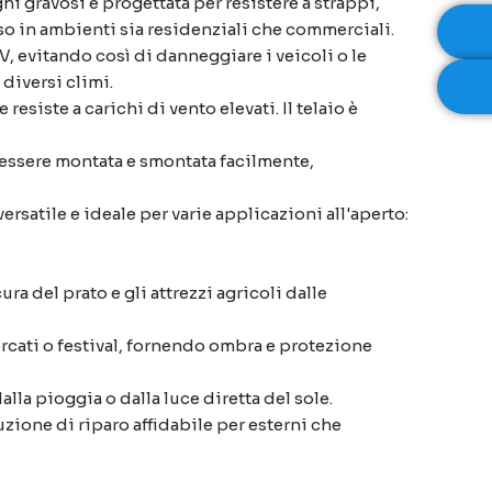
hi gravosi è progettata per resistere a strappi,
uso in ambienti sia residenziali che commerciali.
V, evitando così di danneggiare i veicoli o le
 diversi climi.
resiste a carichi di vento elevati. Il telaio è
r essere montata e smontata facilmente,
rsatile e ideale per varie applicazioni all'aperto:
ra del prato e gli attrezzi agricoli dalle
mercati o festival, fornendo ombra e protezione
lla pioggia o dalla luce diretta del sole.
uzione di riparo affidabile per esterni che