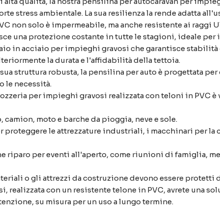
 alta qualità, la nostra pensilina per autocaravan per impieg
rte stress ambientale. La sua resilienza la rende adatta all'
n PVC non solo è impermeabile, ma anche resistente ai raggi U
sce una protezione costante in tutte le stagioni, ideale per i
aio in acciaio per impieghi gravosi che garantisce stabilità e 
eriormente la durata e l'affidabilità della tettoia.
 sua struttura robusta, la pensilina per auto è progettata pe
 le necessità.
zzeria per impieghi gravosi realizzata con teloni in PVC è ve
o, camion, moto e barche da pioggia, neve e sole.
proteggere le attrezzature industriali, i macchinari per la cu
me riparo per eventi all'aperto, come riunioni di famiglia, 
eriali o gli attrezzi da costruzione devono essere protetti da
, realizzata con un resistente telone in PVC, avrete una sol
utenzione, su misura per un uso a lungo termine.