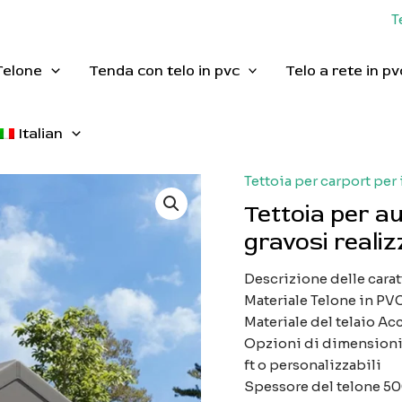
T
Telone
Tenda con telo in pvc
Telo a rete in pv
Italian
Tettoia per carport per
Tettoia per a
gravosi realiz
Descrizione delle carat
Materiale Telone in PVC
Materiale del telaio Acc
Opzioni di dimensioni d
ft o personalizzabili
Spessore del telone 5