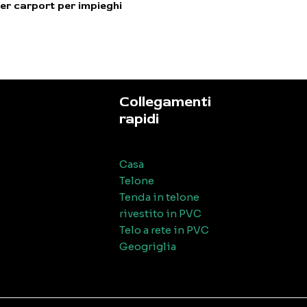
er carport per impieghi
Collegamenti
rapidi
Casa
Telone
Tenda in telone
rivestito in PVC
Telo a rete in PVC
Geogriglia