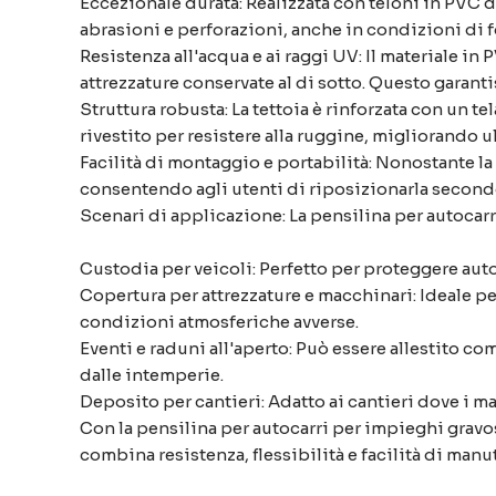
Eccezionale durata: Realizzata con teloni in PVC di
abrasioni e perforazioni, anche in condizioni di fo
Resistenza all'acqua e ai raggi UV: Il materiale i
attrezzature conservate al di sotto. Questo garanti
Struttura robusta: La tettoia è rinforzata con un tel
rivestito per resistere alla ruggine, migliorando ult
Facilità di montaggio e portabilità: Nonostante la
consentendo agli utenti di riposizionarla secondo
Scenari di applicazione: La pensilina per autocarro
Custodia per veicoli: Perfetto per proteggere aut
Copertura per attrezzature e macchinari: Ideale per 
condizioni atmosferiche avverse.
Eventi e raduni all'aperto: Può essere allestito co
dalle intemperie.
Deposito per cantieri: Adatto ai cantieri dove i mat
Con la pensilina per autocarri per impieghi gravosi
combina resistenza, flessibilità e facilità di man