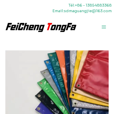
Aller
Tél:+86 - 13854883368
au
Email:sdmaguangjie@163.com
contenu
Men
princ