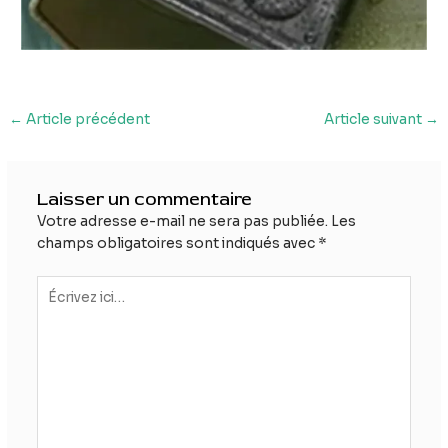
Navigation
←
Article précédent
Article suivant
→
des
articles
Laisser un commentaire
Votre adresse e-mail ne sera pas publiée.
Les
champs obligatoires sont indiqués avec
*
Écrivez
ici…