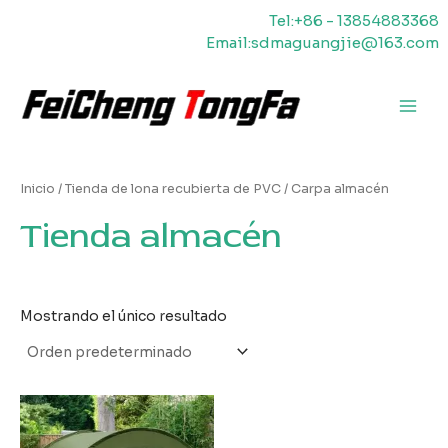
Ir
Tel:+86 - 13854883368
al
Email:sdmaguangjie@163.com
contenido
Men
princ
Inicio
/
Tienda de lona recubierta de PVC
/ Carpa almacén
Tienda almacén
Mostrando el único resultado