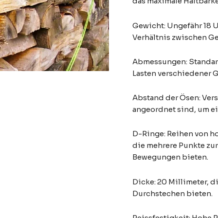
das maximale Haltbarke
Gewicht: Ungefähr 18 
Verhältnis zwischen Ge
Abmessungen: Standardgr
Lasten verschiedener 
Abstand der Ösen: Verst
angeordnet sind, um ei
D-Ringe: Reihen von ho
die mehrere Punkte zur
Bewegungen bieten.
Dicke: 20 Millimeter, 
Durchstechen bieten.
Reissfestigkeit: Hohe 