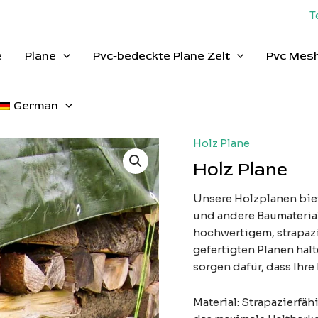
T
e
Plane
Pvc-bedeckte Plane Zelt
Pvc Mesh
German
Holz Plane
Holz Plane
Unsere Holzplanen biet
und andere Baumaterial
hochwertigem, strapa
gefertigten Planen ha
sorgen dafür, dass Ihr
Material: Strapazierf