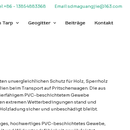
el:+86 - 13854883368
Email:sdmaguangjie@163.com
 Tarp
Geogitter
Beiträge
Kontakt
en unvergleichlichen Schutz für Holz, Sperrholz
ien beim Transport auf Pritschenwagen. Die aus
zierfähigem PVC-beschichtetem Gewebe
lten extremen Wetterbedingungen stand und
e Holzladung sicher und unbeschädigt bleibt.
ähiges, hochwertiges PVC-beschichtetes Gewebe,