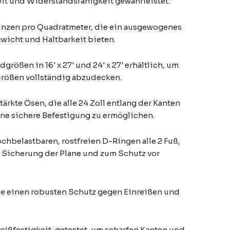
it und Widerstandsfähigkeit gewährleistet.
Unzen pro Quadratmeter, die ein ausgewogenes
wicht und Haltbarkeit bieten.
ößen in 16' x 27' und 24' x 27' erhältlich, um
Größen vollständig abzudecken.
ärkte Ösen, die alle 24 Zoll entlang der Kanten
ne sichere Befestigung zu ermöglichen.
chbelastbaren, rostfreien D-Ringen alle 2 Fuß,
 Sicherung der Plane und zum Schutz vor
die einen robusten Schutz gegen Einreißen und
Reißfestigkeit, getestet, um scharfen Kanten und