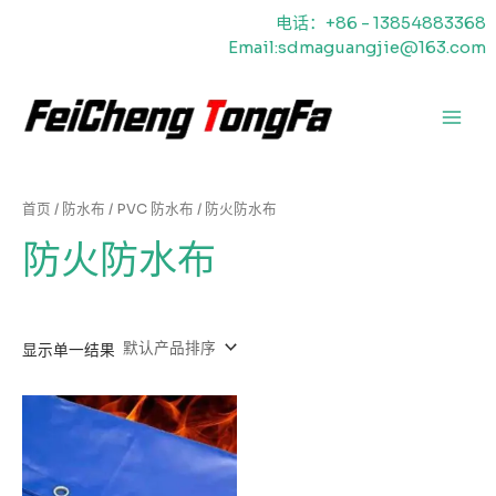
跳
电话：+86 - 13854883368
至
Email:sdmaguangjie@163.com
内
容
主
菜
单
首页
/
防水布
/
PVC 防水布
/ 防火防水布
防火防水布
显示单一结果