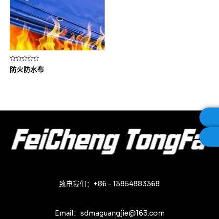
评
防火防水布
分
0
&sol;
5
致电我们：+86 - 13854883368
Email：sdmaguangjie@163.com