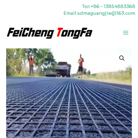
Перейти
Тел:+86 - 13854883368
к
Email:sdmaguangjie@163.com
содержимому
Главн
меню