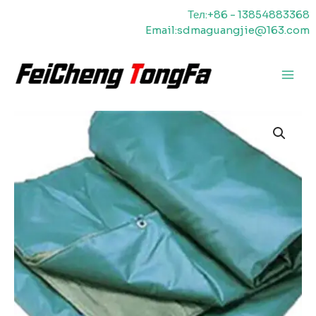
Перейти
Тел:+86 - 13854883368
к
Email:sdmaguangjie@163.com
содержимому
Главн
меню