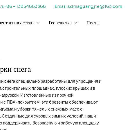
ел:+86 - 13854883368
Email:sdmaguangjie@163.com
зент из пвх сетки
Георешетка
Посты
орки снега
и снега специально разработаны для упрощения и
на строительных площадках, плоских крышах и в
нагрузкой. Изготовленные из прочной,
и с ПВХ-покрытием, эти брезенты обеспечивают
одъема и уборки тяжелых снежных масс с
 Созданные для суровых зимних условий, наши
ко поддерживать безопасную и рабочую площадку
аде.