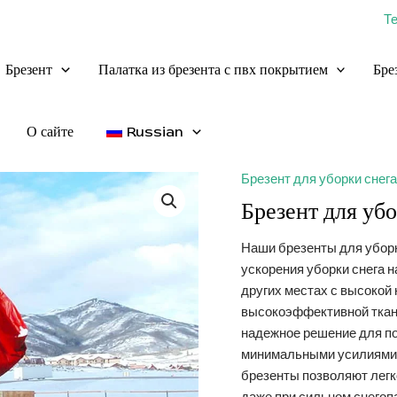
Т
Брезент
Палатка из брезента с пвх покрытием
Бре
О сайте
Russian
Брезент для уборки снега
Брезент для уб
Наши брезенты для уборк
ускорения уборки снега 
других местах с высокой 
высокоэффективной ткан
надежное решение для п
минимальными усилиями.
брезенты позволяют лег
даже при сильном снегоп