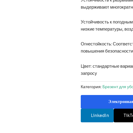
выдерживают многократн
Устойчивость к погодным
низкие температуры, воз
Огнестойкость: Соответс
повышения безопасност
Цвет: стандартные вариан
запросу
Категория:
Брезент для уб
Электронная
LinkedIn
TikT