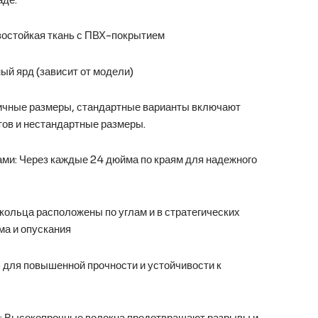
зостойкая ткань с ПВХ-покрытием
ный ярд (зависит от модели)
ичные размеры, стандартные варианты включают
ов и нестандартные размеры.
ми: Через каждые 24 дюйма по краям для надежного
ольца расположены по углам и в стратегических
ма и опускания
) для повышенной прочности и устойчивости к
м: Высокопрочные волокна предотвращают разрывы и