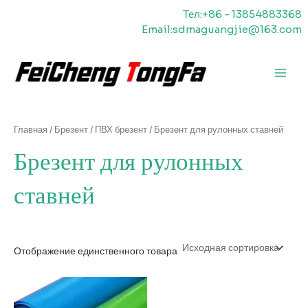
Перейти
Тел:+86 - 13854883368
к
Email:sdmaguangjie@163.com
содержимому
Главн
меню
Главная
/
Брезент
/
ПВХ брезент
/ Брезент для рулонных ставней
Брезент для рулонных
ставней
Отображение единственного товара